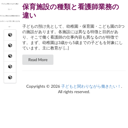
Skip
保育施設の種類と看護師業務の
子どもと関わりながら働き
to
たい！
content
違い
子どもと関われる職場の紹介か
らポイントまで広く取り上げま
子どもの預け先として、幼稚園・保育園・こども園の3つ
す！
の施設があります。各施設には異なる特徴と目的があ
り、そこで働く看護師の仕事内容も異なるのが特徴で
す。まず、幼稚園は3歳から5歳までの子どもを対象にし
ています。主に教育が […]
Read More
Copyrights © 2026
子どもと関わりながら働きたい！
.
All rights reserved.